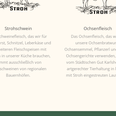
Strohschwein
Ochsenfleisch
chweinefleisch, das wir für
Das Ochsenfleisch, das wi
rst, Schnitzel, Leberkäse und
unsere Ochsenbratwur
weiteren Fleischspeisen mit
Ochsensemmel, Pflanzerl un
 in unserer Küche brauchen,
Ochsengerichte verwenden
mmt ausschließlich von
vom Städtischen Gut Karlsh
schweinen von regionalen
artgerechter Tierhaltung in 
Bauernhöfen.
mit Stroh eingestreuten Lauf