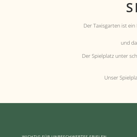
S
Der Taxisgarten ist ei
und da
Der Spielplatz unter s
Unser Spielpla
WICHTIG FÜR UNBESCHWERTES SPIELEN